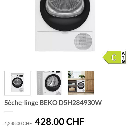
Sèche-linge BEKO D5H284930W
Le
428.00
CHF
Le
1,288.00
CHF
prix
prix