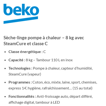
initial
actuel
était :
est :
1,288.00 CHF.
428.00 CHF.
Sèche-linge pompe à chaleur – 8 kg avec
SteamCure et classe C
Classe énergétique :
C
Capacité :
8 kg – Tambour 110 L en inox
Technologies :
Pompe à chaleur, capteur d’humidité,
SteamCure (vapeur)
Programmes :
Coton, éco, mixte, laine, sport, chemises,
express 14’, hygiène, rafraîchissement… (15 au total)
Fonctionnalités :
Anti-froissage auto, départ différé,
affichage digital, tambour à LED