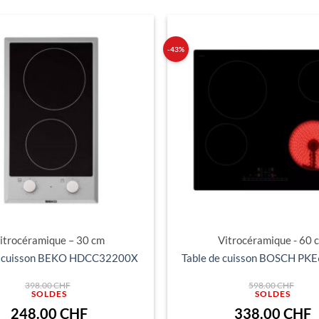
-43%
Ajouter
à ma
liste
d'envies
itrocéramique – 30 cm
Vitrocéramique - 60 
e cuisson BEKO HDCC32200X
Table de cuisson BOSCH P
Le
Le
398.00
CHF
598.00
CHF
prix
prix
initial
initi
était :
était
Le
L
248.00
CHF
338.00
CHF