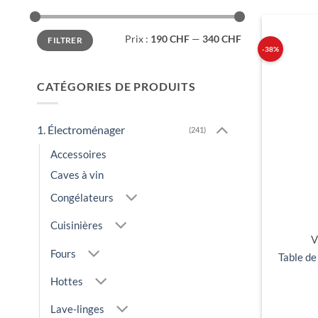
Prix
Prix
Prix :
190 CHF
—
340 CHF
FILTRER
min
max
-38%
CATÉGORIES DE PRODUITS
1. Électroménager
(241)
Accessoires
Caves à vin
Congélateurs
Cuisinières
V
Fours
Table d
Hottes
Lave-linges