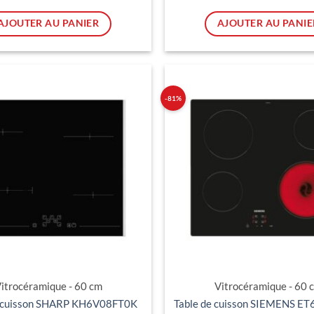
398.00 CHF.
598.
prix
p
actuel
a
est :
es
AJOUTER AU PANIER
AJOUTER AU PANIE
248.00 CHF.
3
-81%
Ajouter
à ma
liste
d'envies
itrocéramique - 60 cm
Vitrocéramique - 60 
e cuisson SHARP KH6V08FT0K
Table de cuisson SIEMENS 