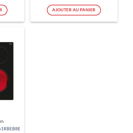
00 CHF.
598.00 CHF.
rix
prix
ctuel
actuel
t :
est :
R
AJOUTER AU PANIER
38.00 CHF.
265.00 CHF.
Ajouter
à ma
liste
d'envies
cm
ET61RBEB8E