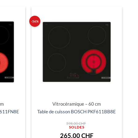
-56%
Ajouter
Ajouter
à ma
à ma
liste
liste
d'envies
d'envies
cm
Vitrocéramique – 60 cm
KE611FN8E
Table de cuisson BOSCH PKF611BB8E
Le
598.00
CHF
prix
al
initial
 :
était :
e
Le
265.00
CHF