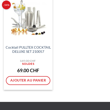
-54%
Cocktail PULLTEX COCKTAIL
DELUXE SET 210057
Le
149.00
CHF
prix
initial
était :
Le
69.00
CHF
149.00 CHF.
prix
actuel
est :
AJOUTER AU PANIER
69.00 CHF.