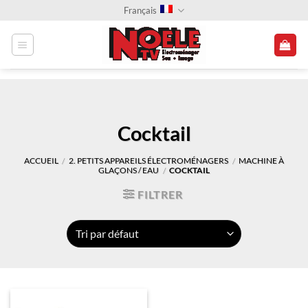
Passer
Français
au
contenu
Cocktail
ACCUEIL
2. PETITS APPAREILS ÉLECTROMÉNAGERS
MACHINE À
/
/
GLAÇONS / EAU
COCKTAIL
/
FILTRER