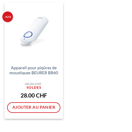
-42%
Appareil pour piqûres de
moustiques BEURER BR60
Le
48.00
CHF
prix
initial
était :
Le
28.00
CHF
48.00 CHF.
prix
actuel
est :
AJOUTER AU PANIER
28.00 CHF.