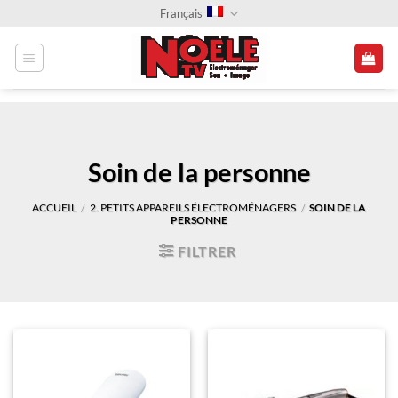
Passer
Français
au
contenu
Soin de la personne
ACCUEIL
2. PETITS APPAREILS ÉLECTROMÉNAGERS
SOIN DE LA
/
/
PERSONNE
FILTRER