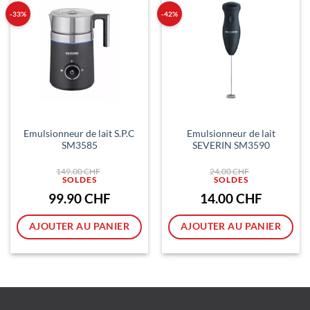
-33%
-42%
Emulsionneur de lait S.P.C
Emulsionneur de lait
SM3585
SEVERIN SM3590
Le
Le
149.00
CHF
24.00
CHF
prix
prix
initial
initial
était :
était :
Le
Le
99.90
CHF
14.00
CHF
149.00 CHF.
24.00 CHF.
prix
prix
actuel
actuel
est :
est :
AJOUTER AU PANIER
AJOUTER AU PANIER
99.90 CHF.
14.00 CHF.