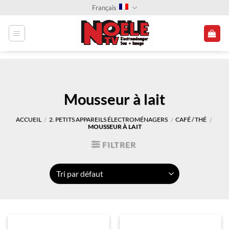
Passer
Français
au
contenu
Mousseur à lait
ACCUEIL
2. PETITS APPAREILS ÉLECTROMÉNAGERS
CAFÉ / THÉ
/
/
/
MOUSSEUR À LAIT
FILTRER