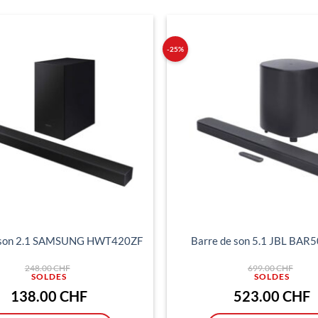
-25%
Ajouter
à ma
liste
d'envies
e son 2.1 SAMSUNG HWT420ZF
Barre de son 5.1 JBL BA
Le
Le
248.00
CHF
699.00
CHF
prix
prix
initial
initi
était :
était
Le
L
138.00
CHF
523.00
CHF
248.00 CHF.
699.
prix
p
actuel
a