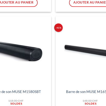
est :
es
AJOUTER AU PANIER
AJOUTER AU PANIE
138.00 CHF.
5
-41%
Ajouter
à ma
liste
d'envies
e de son MUSE M1580SBT
Barre de son MUSE M16
Le
Le
118.00
CHF
148.00
CHF
prix
prix
initial
initi