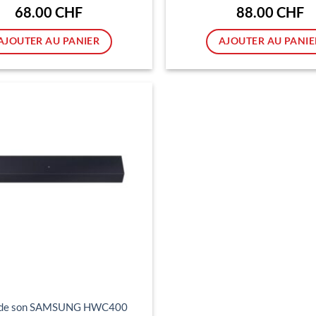
était :
était
Le
Le
68.00
CHF
88.00
CHF
118.00 CHF.
148.
prix
pr
actuel
ac
est :
est
AJOUTER AU PANIER
AJOUTER AU PANIE
68.00 CHF.
88
Ajouter
à ma
liste
d'envies
 de son SAMSUNG HWC400