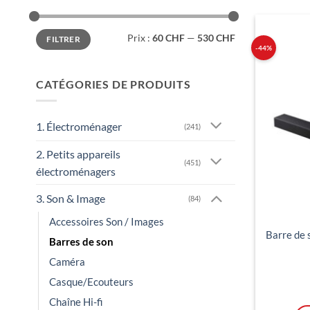
Prix
Prix
Prix :
60 CHF
—
530 CHF
FILTRER
min
max
-44%
CATÉGORIES DE PRODUITS
1. Électroménager
(241)
2. Petits appareils
(451)
électroménagers
3. Son & Image
(84)
Accessoires Son / Images
Barre d
Barres de son
Caméra
Casque/Ecouteurs
Chaîne Hi-fi