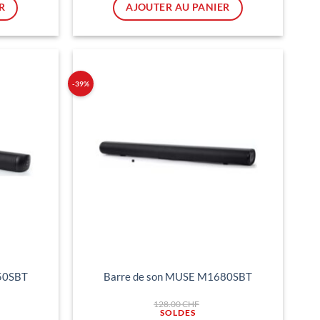
t :
est :
R
AJOUTER AU PANIER
23.00 CHF.
62.00 CHF.
-39%
Ajouter
Ajouter
à ma
à ma
liste
liste
d'envies
d'envies
50SBT
Barre de son MUSE M1680SBT
Le
128.00
CHF
prix
al
initial