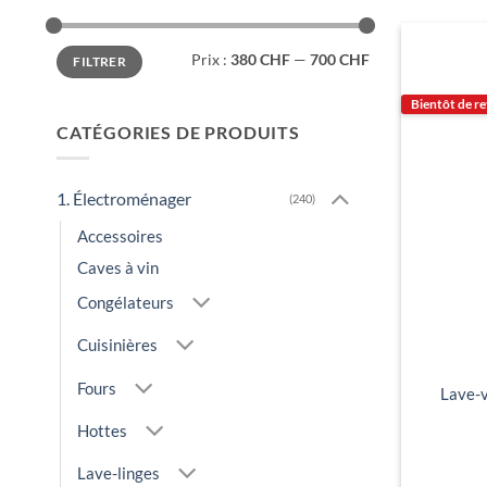
Prix
Prix
Prix :
380 CHF
—
700 CHF
FILTRER
min
max
Bientôt de r
CATÉGORIES DE PRODUITS
1. Électroménager
(240)
Accessoires
Caves à vin
Congélateurs
Cuisinières
Fours
Lave-
Hottes
Lave-linges