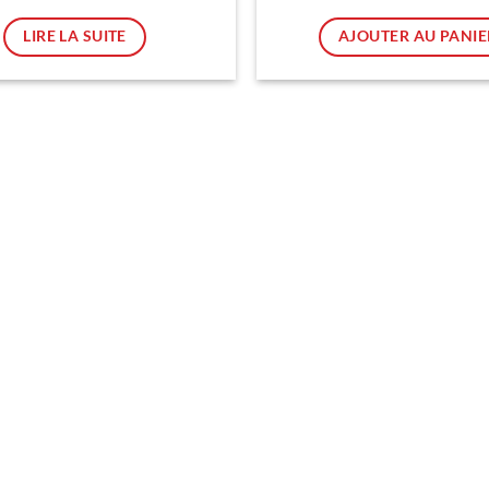
898.00 CHF.
849.
prix
p
actuel
a
est :
es
LIRE LA SUITE
AJOUTER AU PANIE
498.00 CHF.
3