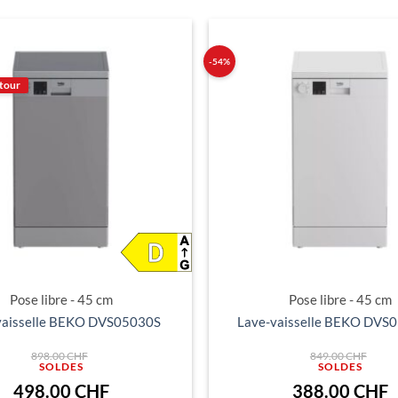
-54%
Ajouter
etour
à ma
liste
d'envies
Pose libre - 45 cm
Pose libre - 45 cm
vaisselle BEKO DVS05030S
Lave-vaisselle BEKO DV
Le
Le
898.00
CHF
849.00
CHF
prix
prix
initial
initi
était :
était
Le
L
498.00
CHF
388.00
CHF