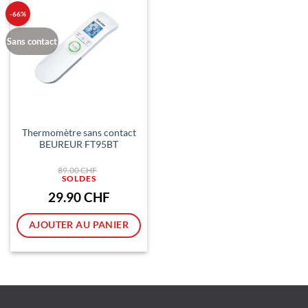
-66%
Sans contact
Thermomètre sans contact
BEUREUR FT95BT
Le
89.00
CHF
prix
initial
était :
Le
29.90
CHF
89.00 CHF.
prix
actuel
est :
AJOUTER AU PANIER
29.90 CHF.