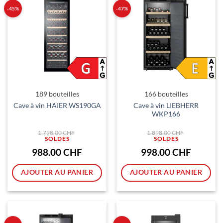
-45%
-47%
189 bouteilles
166 bouteilles
Cave à vin LIEBHERR
Cave à vin HAIER WS190GA
WKP166
Le
Le
1,798.00
CHF
1,898.00
CHF
prix
prix
initial
initial
était :
était :
Le
Le
988.00
CHF
998.00
CHF
1,798.00 CHF.
1,898.00 CH
prix
prix
actuel
actuel
est :
est :
AJOUTER AU PANIER
AJOUTER AU PANIER
988.00 CHF.
998.00 CH