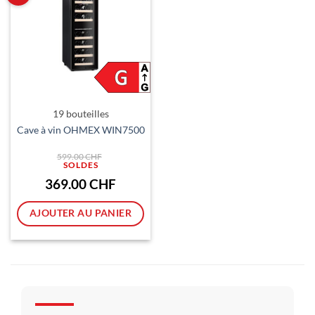
19 bouteilles
Cave à vin OHMEX WIN7500
Le
599.00
CHF
prix
initial
était :
Le
369.00
CHF
599.00 CHF.
prix
actuel
est :
AJOUTER AU PANIER
369.00 CHF.