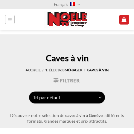
Passer
Français
au
contenu
Caves à vin
ACCUEIL
1. ÉLECTROMÉNAGER
CAVES À VIN
/
/
FILTRER
Découvrez notre sélection de
caves à vin à Genève
: différents
formats, grandes marques et prix attractifs.