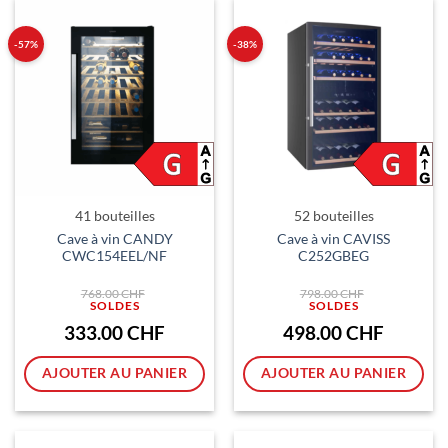
-57%
-38%
41 bouteilles
52 bouteilles
Cave à vin CANDY
Cave à vin CAVISS
CWC154EEL/NF
C252GBEG
Le
Le
768.00
CHF
798.00
CHF
prix
prix
initial
initial
était :
était :
Le
Le
333.00
CHF
498.00
CHF
768.00 CHF.
798.00 CHF.
prix
prix
actuel
actuel
est :
est :
AJOUTER AU PANIER
AJOUTER AU PANIER
333.00 CHF.
498.00 CH