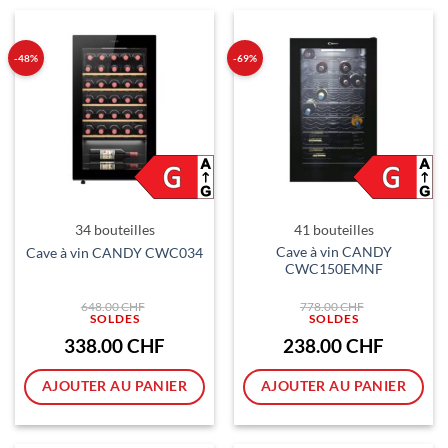
-48%
-69%
34 bouteilles
41 bouteilles
Cave à vin CANDY
Cave à vin CANDY CWC034
CWC150EMNF
Le
Le
648.00
CHF
778.00
CHF
prix
prix
initial
initial
était :
était :
Le
Le
338.00
CHF
238.00
CHF
648.00 CHF.
778.00 CHF.
prix
prix
actuel
actuel
est :
est :
AJOUTER AU PANIER
AJOUTER AU PANIER
338.00 CHF.
238.00 CH