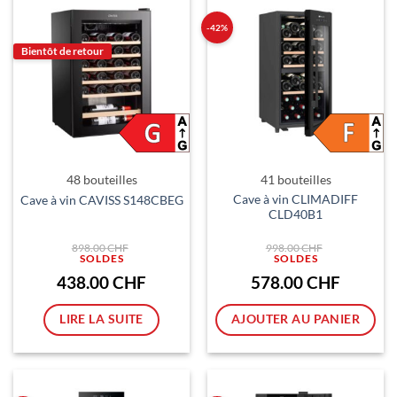
-42%
Bientôt de retour
48 bouteilles
41 bouteilles
Cave à vin CLIMADIFF
Cave à vin CAVISS S148CBEG
CLD40B1
Le
Le
898.00
CHF
998.00
CHF
prix
prix
initial
initial
était :
était :
Le
Le
438.00
CHF
578.00
CHF
898.00 CHF.
998.00 CHF.
prix
prix
actuel
actuel
est :
est :
LIRE LA SUITE
AJOUTER AU PANIER
438.00 CHF.
578.00 CH