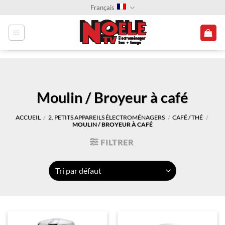
Passer
Français
au
contenu
Moulin / Broyeur à café
ACCUEIL
2. PETITS APPAREILS ÉLECTROMÉNAGERS
CAFÉ / THÉ
/
/
/
MOULIN / BROYEUR À CAFÉ
FILTRER