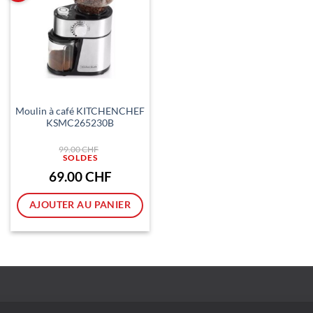
Moulin à café KITCHENCHEF
KSMC265230B
Le
99.00
CHF
prix
initial
était :
Le
69.00
CHF
99.00 CHF.
prix
actuel
est :
AJOUTER AU PANIER
69.00 CHF.