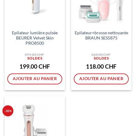
Epilateur lumière pulsée
Epilateur+brosse nettoyante
BEURER Velvet Skin
BRAUN SES5875
PRO8500
Le
Le
399.00
CHF
168.00
CHF
prix
prix
initial
initial
était :
était :
Le
Le
199.00
CHF
118.00
CHF
399.00 CHF.
168.00 CHF.
prix
prix
actuel
actuel
est :
est :
AJOUTER AU PANIER
AJOUTER AU PANIER
199.00 CHF.
118.00 CH
-38%