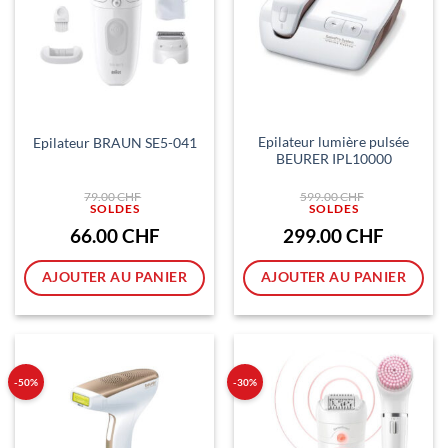
Epilateur lumière pulsée
Epilateur BRAUN SE5-041
BEURER IPL10000
Le
Le
79.00
CHF
599.00
CHF
prix
prix
initial
initial
était :
était :
Le
Le
66.00
CHF
299.00
CHF
79.00 CHF.
599.00 CHF.
prix
prix
actuel
actuel
est :
est :
AJOUTER AU PANIER
AJOUTER AU PANIER
66.00 CHF.
299.00 CH
-50%
-30%