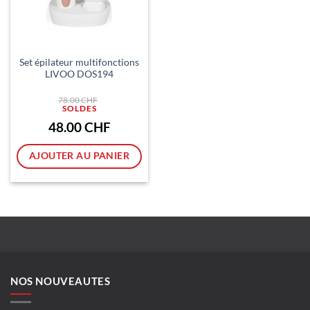
Set épilateur multifonctions
LIVOO DOS194
Le
78.00
CHF
prix
initial
était :
Le
48.00
CHF
78.00 CHF.
prix
actuel
est :
AJOUTER AU PANIER
48.00 CHF.
NOS NOUVEAUTES