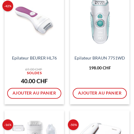
-42%
Epilateur BEURER HL76
Epilateur BRAUN 7751WD
Le
198.00
CHF
69.00
CHF
prix
initial
était :
Le
40.00
CHF
69.00 CHF.
prix
actuel
est :
AJOUTER AU PANIER
AJOUTER AU PANIER
40.00 CHF.
-16%
-50%