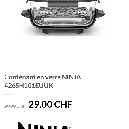
Contenant en verre NINJA
426SH101EUUK
Le
29.00
CHF
Le
39.00
CHF
prix
prix
initial
actuel
était :
est :