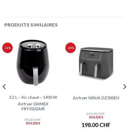
PRODUITS SIMILAIRES
-32%
-20%
3.2 L – Air chaud – 1400 W
Airfryer NINJA DZ300EU
Airfryer OHMEX
FRY3502AIR
Le
247.00
CHF
prix
Le
initial
79.00
CHF
prix
était :
Le
198.00
CHF
initial
.
247.00 CHF.
prix