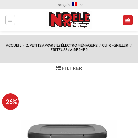
Passer
Français
au
contenu
ACCUEIL
2. PETITS APPAREILS ÉLECTROMÉNAGERS
CUIR - GRILLER
/
/
/
FRITEUSE / AIRFRYER
FILTRER
-26%