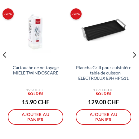
-20%
-28%
Cartouche de nettoyage
Plancha Grill pour cuisinière
MIELE TWINDOSCARE
– table de cuisson
ELECTROLUX E9HHPG11
Le
Le
19.90
CHF
179.00
CHF
prix
prix
initial
initial
était :
était :
Le
Le
15.90
CHF
129.00
CHF
19.90 CHF.
179.00 CHF.
prix
prix
actuel
actuel
est :
est :
AJOUTER AU
AJOUTER AU
F.
15.90 CHF.
129.00 CH
PANIER
PANIER